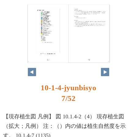
7
8
10-1-4-jyunbisyo
7/52
【現存植生図 凡例】 図 10.1.4-2（4） 現存植生図
（拡大；凡例） 注：（）内の値は植生自然度を示
す。 10.1.4-7 (1135)