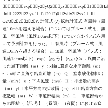
expy2yQ2yzexp1H
u222222 yz 1)202)0 2yx22yx2 
Q2/32222ｱ. 計算式 (ｱ) 拡散計算式 有風時（風
速1.0m/sを超える場合）についてはプルーム式を、無
風・弱風時（風速1.0m/s以下）についてはパフ式を用
いて予測計算を行った。 i. 有風時（プルーム式：風
速1.0m/sを超える場合） ii. 無風・弱風時（パフ式：
風速1.0m/s以下） exp( 【記 号】 )z,y,x(Cx ：風向に沿
った風下距離（m） y ：x軸に直角な水平距離（m）
z ：x軸に直角な鉛直距離（m） Q ：窒素酸化物排出
量（ml/s） u ：平均風速（m/s） H ：排出源の高さ
（m） y ：水平方向の拡散幅（m） z ：鉛直方向の
拡散幅（m） W ：車道部幅員（m） L ：車道部端か
らの距離（【記 号】 （昼間） （夜間）における窒