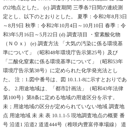
の2地点とした。 (c) 調査期間 三季各7日間の連続測
定とし、以下のとおりとした。 夏季：令和2年8月3日
～8月9日 秋季：令和2年10月4日～10月10日 春季：令
和3年5月16日～5月22日 (d) 調査項目 ・窒素酸化物
（ＮＯｘ） (e) 調査方法 「大気の汚染に係る環境基
準について」（昭和48年環境庁告示第25号）及び
「二酸化窒素に係る環境基準について」（昭和53年
環境庁告示第38号）に定められた化学発光法とし
た。 注：1.図中番号は、図 10.1.1-8に示すとおりであ
る。 2.用途地域は、「都市計画法」（昭和43年法律
第100号）第8条に定める地域の用途区分を示す。
未；用途地域の区分が定められていない地域 調査地
点 用途地域 未 未 表 10.1.1-5 現地調査地点の概要 番
号 沿道1 沿道2 道道444号（稚咲内豊富停車場線） 道